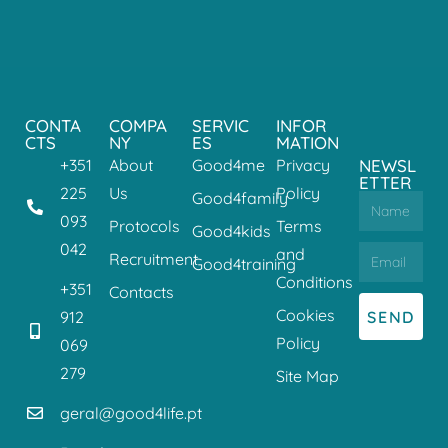
CONTA
COMPA
SERVIC
INFOR
CTS
NY
ES
MATION
+351
About
Good4me
Privacy
NEWSL
ETTER
225
Us
Policy
Good4family
093
Protocols
Terms
Good4kids
042
and
Recruitment
Good4training
Conditions
+351
Contacts
Cookies
SEND
912
Policy
069
279
Site Map
geral@good4life.pt