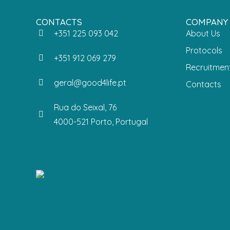
CONTACTS
COMPANY
+351 225 093 042
About Us
Protocols
+351 912 069 279
Recruitmen
geral@good4life.pt
Contacts
Rua do Seixal, 76
4000-521 Porto, Portugal