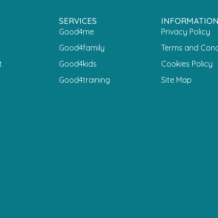
SERVICES
INFORMATIO
Good4me
Privacy Policy
Good4family
Terms and Cond
t
Good4kids
Cookies Policy
Good4training
Site Map