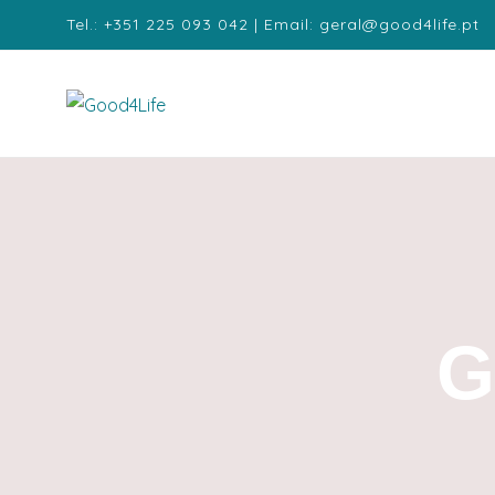
Tel.: +351 225 093 042 | Email: geral@good4life.pt
G