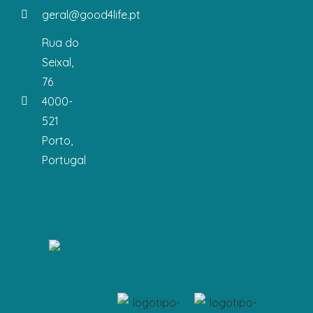
geral@good4life.pt
Rua do
Seixal,
76
4000-
521
Porto,
Portugal