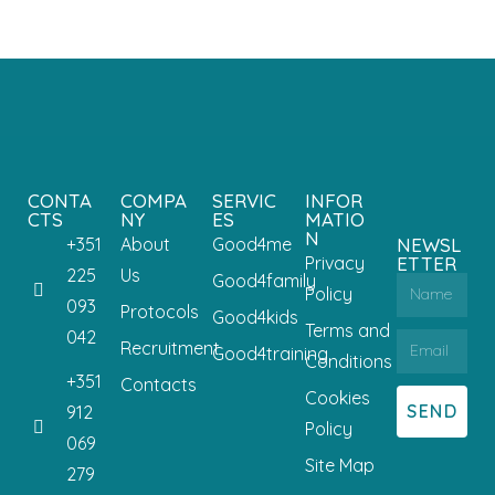
CONTA
COMPA
SERVIC
INFOR
CTS
NY
ES
MATIO
N
+351
About
Good4me
NEWSL
Privacy
ETTER
225
Us
Good4family
Policy
093
Protocols
Good4kids
Terms and
042
Recruitment
Good4training
Conditions
+351
Contacts
Cookies
SEND
912
Policy
069
Site Map
279